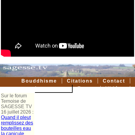
Bouddhisme
Citations
Contact
La sagesse
Forum
Vidéos
Sur le forum
Ternoise de
SAGESSE TV
16 juillet 2026 :
Quand il pleut
remplissez des
bouteilles eau
la canicule