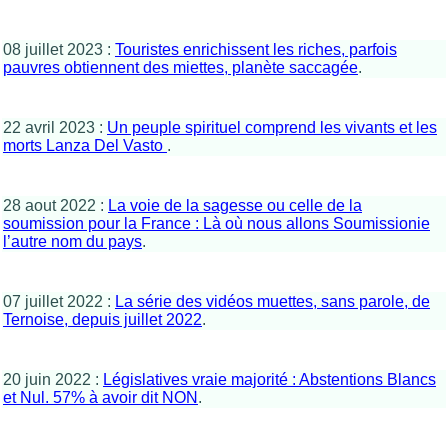
08 juillet 2023 :
Touristes enrichissent les riches, parfois
pauvres obtiennent des miettes, planète saccagée
.
22 avril 2023 :
Un peuple spirituel comprend les vivants et les
morts Lanza Del Vasto
.
28 aout 2022 :
La voie de la sagesse ou celle de la
soumission pour la France : Là où nous allons Soumissionie
l’autre nom du pays
.
07 juillet 2022 :
La série des vidéos muettes, sans parole, de
Ternoise, depuis juillet 2022
.
20 juin 2022 :
Législatives vraie majorité : Abstentions Blancs
et Nul. 57% à avoir dit NON
.