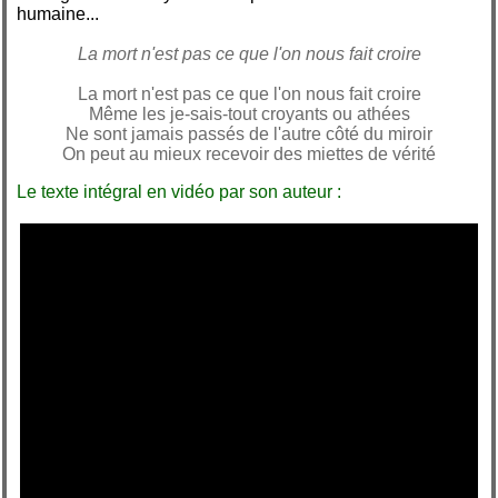
humaine...
La mort n'est pas ce que l'on nous fait croire
La mort n'est pas ce que l'on nous fait croire
Même les je-sais-tout croyants ou athées
Ne sont jamais passés de l'autre côté du miroir
On peut au mieux recevoir des miettes de vérité
Le texte intégral en vidéo par son auteur :